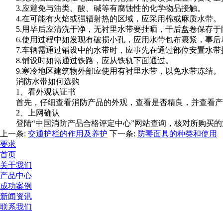
3.应避免与油类、酸、碱等有腐蚀性的化学物品接触。
4.在可能有火焰或强辐射热的区域，应采用棉或麻质水带。
5.用毕后应清洗干净，无衬里水带要挂晒，干后盘卷保存于
6.使用过程中如发现有破损小孔，应用水带包布裹紧，事后尽
7.车辆需通过铺设中的水带时，应事先在通过部位安置水带
8.铺设时如需通过铁路，应从铁轨下面通过。
9.寒冷地区建筑物外部应使用有衬里水带，以免水带冻结。
消防水带如何选购
1、看外观认证书
首先，仔细查看消防产品的外观，查看是否精良，并查看产品的
2、上网确认
登陆“中国消防产品合格评定中心”网站查询，核对所购买的
上一条:
交通护栏的作用及养护
下一条:
防毒面具的种类和使用
要求
首页
关于我们
产品中心
成功案例
新闻资讯
联系我们