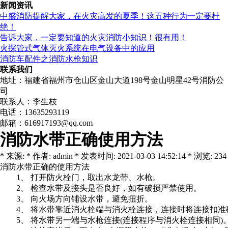
新闻资讯
中盛消防提醒大家，在火灾高发的夏季！这五种行为一定要杜
绝！
告诉大家，一定要知道的火灾消防小知识！很有用！
火探管式气体灭火系统在电气设备中的应用
消防车配件之消防水枪知识
联系我们
地址：福建省福州市仓山区金山大道198号金山明星42号消防公
司
联系人：李生枝
电话：13635293119
邮箱：616917193@qq.com
消防水带正确使用方法
* 来源: * 作者: admin * 发表时间: 2021-03-03 14:52:14 * 浏览: 234
消防水带正确的使用方法
1、 打开防火栓门，取出水龙带、水枪。
2、 检查水带及接头是否良好，如有破损严禁使用。
3、 向火场方向铺设水带，避免扭折。
4、 将水带靠近消火栓端与消火栓连接，连接时将连接扣准
5、 将水带另一端与水枪连接(连接程序与消火栓连接相同)