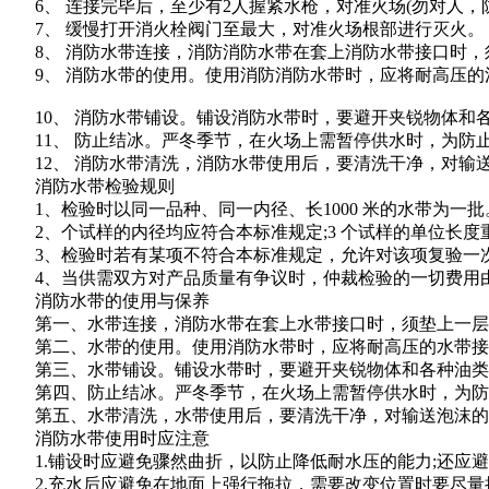
6、 连接完毕后，至少有2人握紧水枪，对准火场(勿对人，
7、 缓慢打开消火栓阀门至最大，对准火场根部进行灭火。
8、 消防水带连接，消防消防水带在套上消防水带接口时，
9、 消防水带的使用。使用消防消防水带时，应将耐高压的
10、 消防水带铺设。铺设消防水带时，要避开夹锐物体和
11、 防止结冰。严冬季节，在火场上需暂停供水时，为防止
12、 消防水带清洗，消防水带使用后，要清洗干净，对输
消防水带检验规则
1、检验时以同一品种、同一内径、长1000 米的水带为一批。从
2、个试样的内径均应符合本标准规定;3 个试样的单位长度
3、检验时若有某项不符合本标准规定，允许对该项复验一次
4、当供需双方对产品质量有争议时，仲裁检验的一切费用
消防水带的使用与保养
第一、水带连接，消防水带在套上水带接口时，须垫上一层
第二、水带的使用。使用消防水带时，应将耐高压的水带接在
第三、水带铺设。铺设水带时，要避开夹锐物体和各种油类，
第四、防止结冰。严冬季节，在火场上需暂停供水时，为防
第五、水带清洗，水带使用后，要清洗干净，对输送泡沫的水
消防水带使用时应注意
1.铺设时应避免骤然曲折，以防止降低耐水压的能力;还应避
2.充水后应避免在地面上强行拖拉，需要改变位置时要尽量