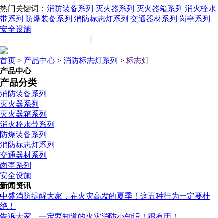
热门关键词：
消防装备系列
灭火器系列
灭火器箱系列
消火栓水
带系列
防爆装备系列
消防标志灯系列
交通器材系列
岗亭系列
安全设施
首页
>
产品中心
>
消防标志灯系列
>
标志灯
产品中心
产品分类
消防装备系列
灭火器系列
灭火器箱系列
消火栓水带系列
防爆装备系列
消防标志灯系列
交通器材系列
岗亭系列
安全设施
新闻资讯
中盛消防提醒大家，在火灾高发的夏季！这五种行为一定要杜
绝！
告诉大家，一定要知道的火灾消防小知识！很有用！