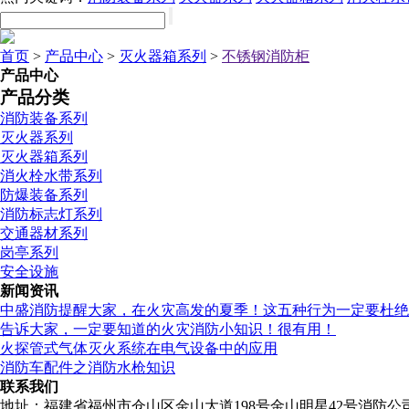
首页
>
产品中心
>
灭火器箱系列
>
不锈钢消防柜
产品中心
产品分类
消防装备系列
灭火器系列
灭火器箱系列
消火栓水带系列
防爆装备系列
消防标志灯系列
交通器材系列
岗亭系列
安全设施
新闻资讯
中盛消防提醒大家，在火灾高发的夏季！这五种行为一定要杜绝
告诉大家，一定要知道的火灾消防小知识！很有用！
火探管式气体灭火系统在电气设备中的应用
消防车配件之消防水枪知识
联系我们
地址：福建省福州市仓山区金山大道198号金山明星42号消防公